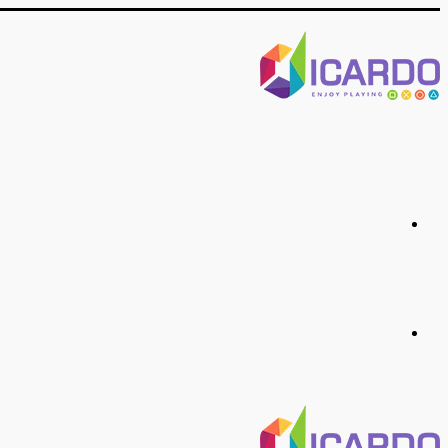
منو
جستجو
برای