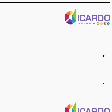
منو
جستجو
برای