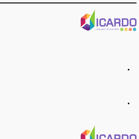
منو
جستجو
برای