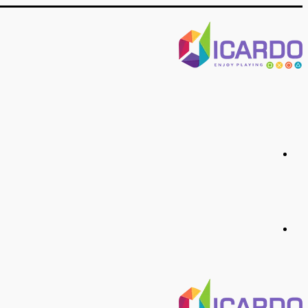
منو
جستجو
برای