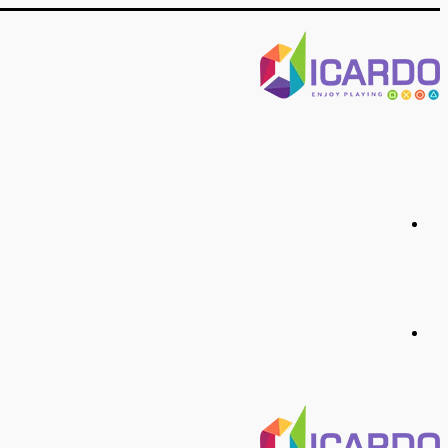
منو
جستجو
برای