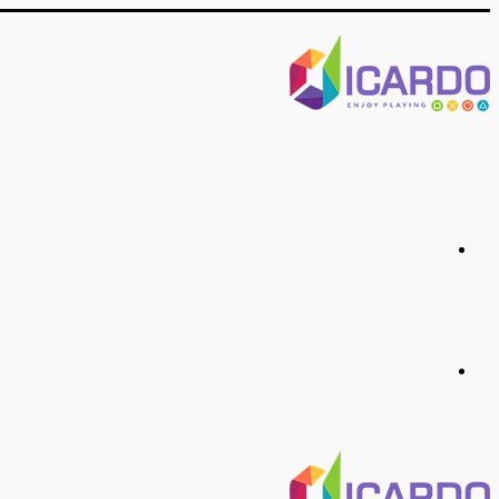
منو
جستجو
برای