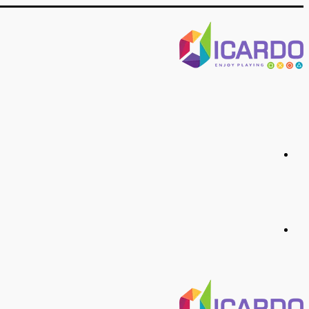
منو
جستجو
برای